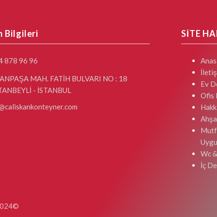
m Bilgileri
SİTE HA
4 878 96 96
Anas
İleti
ANPAŞA MAH. FATİH BULVARI NO : 18
Ev D
TANBEYLİ - İSTANBUL
Ofis
@caliskankonteyner.com
Hakk
Ahşa
Mutf
Uygu
Wc &
İç D
 2024©