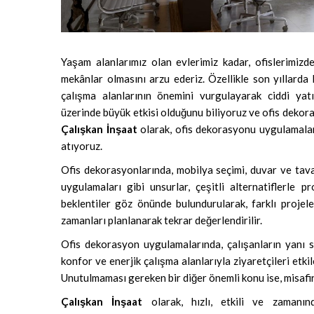
Yaşam alanlarımız olan evlerimiz kadar, ofislerimizd
mekânlar olmasını arzu ederiz. Özellikle son yıllarda
çalışma alanlarının önemini vurgulayarak ciddi yatır
üzerinde büyük etkisi olduğunu biliyoruz ve ofis dekor
Çalışkan İnşaat
olarak, ofis dekorasyonu uygulamaları
atıyoruz.
Ofis dekorasyonlarında, mobilya seçimi, duvar ve tava
uygulamaları gibi unsurlar, çeşitli alternatiflerle p
beklentiler göz önünde bulundurularak, farklı projel
zamanları planlanarak tekrar değerlendirilir.
Ofis dekorasyon uygulamalarında, çalışanların yanı sı
konfor ve enerjik çalışma alanlarıyla ziyaretçileri etk
Unutulmaması gereken bir diğer önemli konu ise, misafirle
Çalışkan İnşaat
olarak, hızlı, etkili ve zamanın