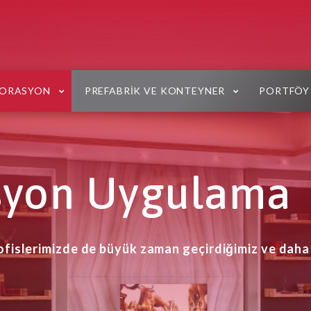
KORASYON
PREFABRIK VE KONTEYNER
PORTFÖY
syon Uygulama
ofislerimizde de büyük zaman geçirdiğimiz ve daha 