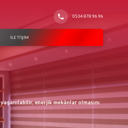
0534 878 96 96
İLETİŞİM
yaşanılabilir, enerjik mekânlar olmasını