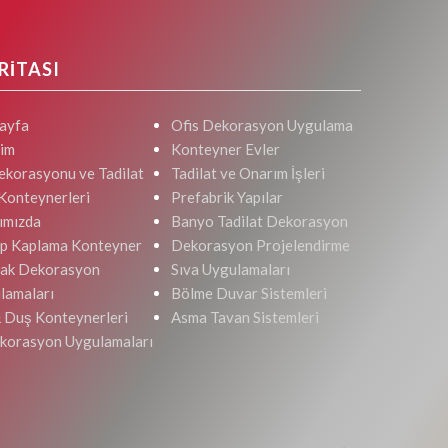
RİTASI
ayfa
Ofis Dekorasyon Uygulama
şim
Konteyner Evler
ekorasyonu ve Tadilat
Tadilat ve Onarım İşleri
 Konteynerleri
Prefabrik Yapılar
ımızda
Banyo Tadilat Dekorasyon
p Kaplama Konteyner
Dekorasyon Projelendirme
ak Dekorasyon
Sıva Uygulamaları
lamaları
Bölme Duvar Sistemleri
 Duş Konteynerleri
Asma Tavan Sistemleri
ekorasyon Uygulamaları