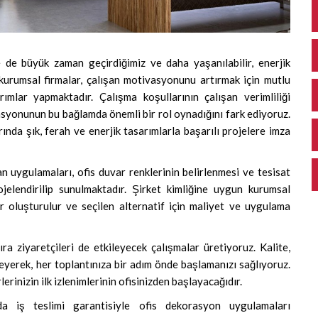
e de büyük zaman geçirdiğimiz ve daha yaşanılabilir, enerjik
 kurumsal firmalar, çalışan motivasyonunu artırmak için mutlu
ımlar yapmaktadır. Çalışma koşullarının çalışan verimliliği
asyonunun bu bağlamda önemli bir rol oynadığını fark ediyoruz.
nda şık, ferah ve enerjik tasarımlarla başarılı projelere imza
n uygulamaları, ofis duvar renklerinin belirlenmesi ve tesisat
rojelendirilip sunulmaktadır. Şirket kimliğine uygun kurumsal
er oluşturulur ve seçilen alternatif için maliyet ve uygulama
ra ziyaretçileri de etkileyecek çalışmalar üretiyoruz. Kalite,
ileyerek, her toplantınıza bir adım önde başlamanızı sağlıyoruz.
rinizin ilk izlenimlerinin ofisinizden başlayacağıdır.
da iş teslimi garantisiyle ofis dekorasyon uygulamaları